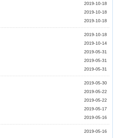
2019-10-18
2019-10-18
2019-10-18
2019-10-18
2019-10-14
2019-05-31
2019-05-31
2019-05-31
2019-05-30
2019-05-22
2019-05-22
2019-05-17
2019-05-16
2019-05-16