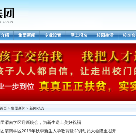
校介绍
集团新闻
专业设置
网上报名
校园生活
校企合
首页
>
集团新闻
>
新闻动态
集团渭南学区迎新晚会，为新生送上美好祝福
团渭南学区2019年秋季新生入学教育暨军训动员大会隆重召开