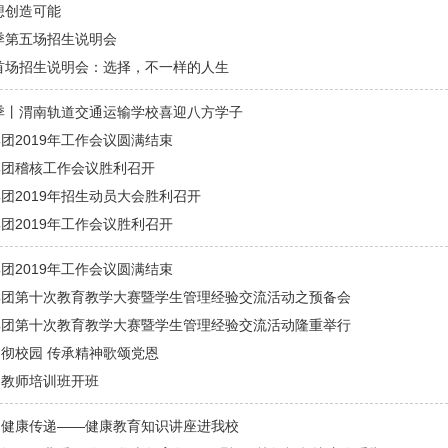
梦想创造可能
秋季第五场招生说明会
季首场招生说明会：选择，不一样的人生
学季丨渭南轨道交通运输学校喜迎八方学子
团2019年工作会议圆满结束
集团稽核工作会议胜利召开
团2019年招生动员大会胜利召开
团2019年工作会议胜利召开
团2019年工作会议圆满结束
集团第十次教育教学大赛暨学生管理经验交流活动之预备会
集团第十次教育教学大赛暨学生管理经验交流活动隆重举行
彻校园 传承精神歌颂党恩
期教师培训班开班
，健康传递——健康教育知识讲座进我校