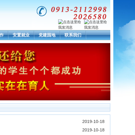
作
安置就业
党建园地
联系我们
2019-10-18
2019-10-18